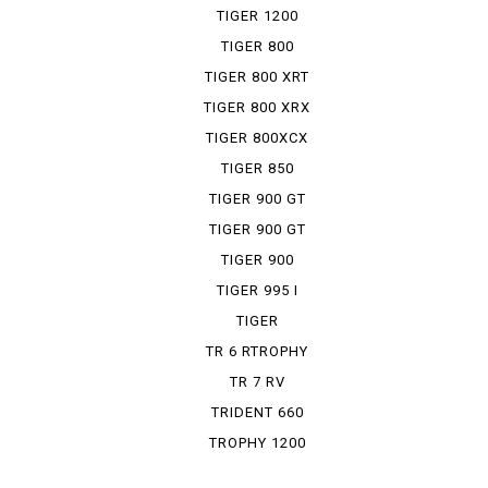
RALLY ...
TIGER 1200
XRT
TIGER 800
TIGER 800 XRT
TIGER 800 XRX
TIGER 800XCX
TIGER 850
SPORT
TIGER 900 GT
TIGER 900 GT
PRO
TIGER 900
RALLY PRO
TIGER 995 I
TIGER
EXPLORER
TR 6 RTROPHY
TR 7 RV
TRIDENT 660
TROPHY 1200