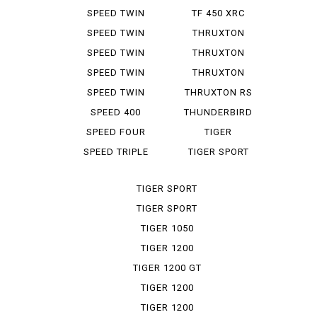
ICONED
SPEED TWIN
TF 450 XRC
SPEED TWIN
THRUXTON
1200
SPEED TWIN
THRUXTON
1200 RS
1200
SPEED TWIN
THRUXTON
900
1200 R
SPEED TWIN
THRUXTON RS
RS
SPEED 400
THUNDERBIRD
SPEED FOUR
TIGER
EXPLORER XR
SPEED TRIPLE
TIGER SPORT
TIGER SPORT
660
TIGER SPORT
800
TIGER 1050
TIGER 1200
TIGER 1200 GT
PRO
TIGER 1200
RALLY
TIGER 1200