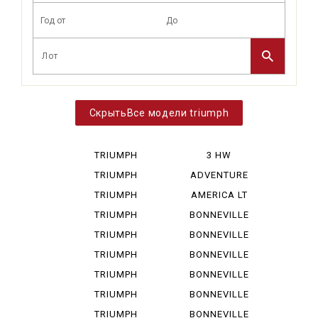
Все модели triumph
TRIUMPH
3 HW
BONNEVIL...
TRIUMPH
ADVENTURE
BONNEVIL...
TRIUMPH
AMERICA LT
BONNEVIL...
TRIUMPH
BONNEVILLE
DAYTONA ...
TRIUMPH
BONNEVILLE
DAYTONA ...
SPEED MA
TRIUMPH
BONNEVILLE
ROCKET I...
SPEEDM...
TRIUMPH
BONNEVILLE
SCRAMBLE...
790
TRIUMPH
BONNEVILLE
SCRAMBLE...
865
TRIUMPH
BONNEVILLE