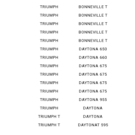
SPEED T...
BO BAR
TRIUMPH
BONNEVILLE T
SPEED T...
100
TRIUMPH
BONNEVILLE T
SPEED 400
100 B...
TRIUMPH
BONNEVILLE T
STREET ...
100 I...
TRIUMPH
BONNEVILLE T
STREET ...
120
TRIUMPH
BONNEVILLE T
STREET ...
140
TRIUMPH
DAYTONA 650
THRUXTON...
TRIUMPH
DAYTONA 660
TIGER S...
TRIUMPH
DAYTONA 675
TIGER 12...
TRIUMPH
DAYTONA 675
TIGER 80...
R
TRIUMPH
DAYTONA 675
TIGER 90...
R ABS
TRIUMPH
DAYTONA 675
TIGER 90...
SE
TRIUMPH
DAYTONA 955
TRIDENT ...
I
TRIUMPH
DAYTONA
SPEED TRI...
MOTO 2 765
TRIUMPH T
DAYTONA
100 BON...
MOTO 2 765...
TRIUMPH T
DAYTONAT 595
120 BON...