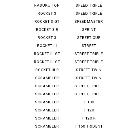
RASUKU TON
SPEED TRIPLE
900
955 I
ROCKET 3
SPEED TRIPLE
RS
ROCKET 3 GT
SPEEDMASTER
STORM
ROCKET 3 R
SPRINT
ROCKET 3
STREET CUP
STORM GT
ROCKET III
STREET
ROADSTER
SCRAMBLER
ROCKET III GT
STREET TRIPLE
R LOW
ROCKET III GT
STREET TRIPLE
STORM
RS
ROCKET III R
STREET TWIN
SCRAMBLER
STREET TWIN
900
SCRAMBLER
STREET TRIPLE
STEREO ...
SCRAMBLER
STREET TRIPLE
1200 X
R
SCRAMBLER
T 100
1200 XC
BONNEVILLE
SCRAMBLER
T 120
1200 XE
BONNEVILLE
SCRAMBLER
T 120 R
400 X
BONNEVILLE
SCRAMBLER
T 160 TRIDENT