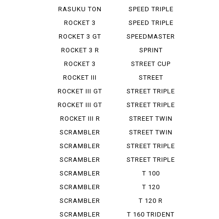
RASUKU TON
SPEED TRIPLE
900
955 I
ROCKET 3
SPEED TRIPLE
RS
ROCKET 3 GT
SPEEDMASTER
STORM
ROCKET 3 R
SPRINT
ROCKET 3
STREET CUP
STORM GT
ROCKET III
STREET
ROADSTER
SCRAMBLER
ROCKET III GT
STREET TRIPLE
R LOW
ROCKET III GT
STREET TRIPLE
STORM
RS
ROCKET III R
STREET TWIN
SCRAMBLER
STREET TWIN
900
SCRAMBLER
STREET TRIPLE
STEREO ...
SCRAMBLER
STREET TRIPLE
1200 X
R
SCRAMBLER
T 100
1200 XC
BONNEVILLE
SCRAMBLER
T 120
1200 XE
BONNEVILLE
SCRAMBLER
T 120 R
400 X
BONNEVILLE
SCRAMBLER
T 160 TRIDENT