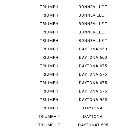
SPEED T...
BO BAR
TRIUMPH
BONNEVILLE T
SPEED T...
100
TRIUMPH
BONNEVILLE T
SPEED 400
100 B...
TRIUMPH
BONNEVILLE T
STREET ...
100 I...
TRIUMPH
BONNEVILLE T
STREET ...
120
TRIUMPH
BONNEVILLE T
STREET ...
140
TRIUMPH
DAYTONA 650
THRUXTON...
TRIUMPH
DAYTONA 660
TIGER S...
TRIUMPH
DAYTONA 675
TIGER 12...
TRIUMPH
DAYTONA 675
TIGER 80...
R
TRIUMPH
DAYTONA 675
TIGER 90...
R ABS
TRIUMPH
DAYTONA 675
TIGER 90...
SE
TRIUMPH
DAYTONA 955
TRIDENT ...
I
TRIUMPH
DAYTONA
SPEED TRI...
MOTO 2 765
TRIUMPH T
DAYTONA
100 BON...
MOTO 2 765...
TRIUMPH T
DAYTONAT 595
120 BON...