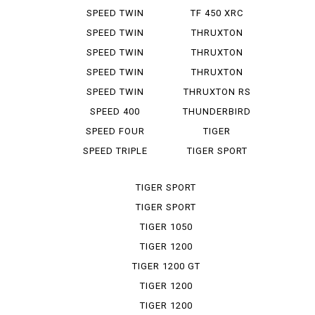
ICONED
SPEED TWIN
TF 450 XRC
SPEED TWIN
THRUXTON
1200
SPEED TWIN
THRUXTON
1200 RS
1200
SPEED TWIN
THRUXTON
900
1200 R
SPEED TWIN
THRUXTON RS
RS
SPEED 400
THUNDERBIRD
SPEED FOUR
TIGER
EXPLORER XR
SPEED TRIPLE
TIGER SPORT
TIGER SPORT
660
TIGER SPORT
800
TIGER 1050
TIGER 1200
TIGER 1200 GT
PRO
TIGER 1200
RALLY
TIGER 1200