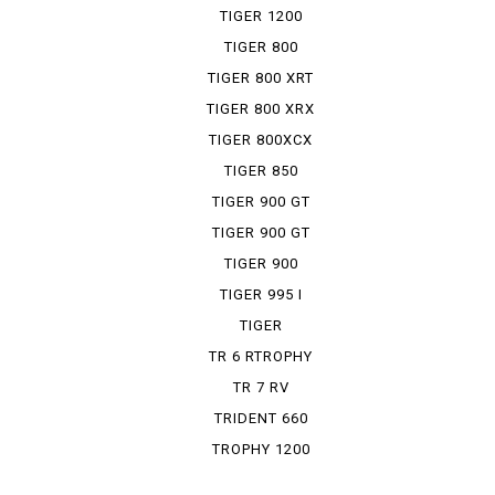
RALLY ...
TIGER 1200
XRT
TIGER 800
TIGER 800 XRT
TIGER 800 XRX
TIGER 800XCX
TIGER 850
SPORT
TIGER 900 GT
TIGER 900 GT
PRO
TIGER 900
RALLY PRO
TIGER 995 I
TIGER
EXPLORER
TR 6 RTROPHY
TR 7 RV
TRIDENT 660
TROPHY 1200