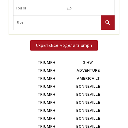
Все модели triumph
TRIUMPH
3 HW
BONNEVIL...
TRIUMPH
ADVENTURE
BONNEVIL...
TRIUMPH
AMERICA LT
BONNEVIL...
TRIUMPH
BONNEVILLE
DAYTONA ...
TRIUMPH
BONNEVILLE
DAYTONA ...
SPEED MA
TRIUMPH
BONNEVILLE
ROCKET I...
SPEEDM...
TRIUMPH
BONNEVILLE
SCRAMBLE...
790
TRIUMPH
BONNEVILLE
SCRAMBLE...
865
TRIUMPH
BONNEVILLE