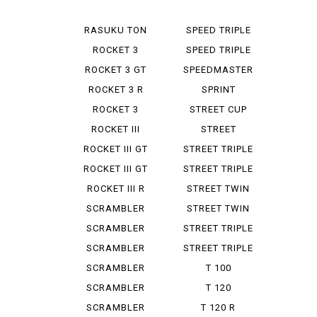
120 BON...
RASUKU TON
SPEED TRIPLE
900
955 I
ROCKET 3
SPEED TRIPLE
RS
ROCKET 3 GT
SPEEDMASTER
STORM
ROCKET 3 R
SPRINT
ROCKET 3
STREET CUP
STORM GT
ROCKET III
STREET
ROADSTER
SCRAMBLER
ROCKET III GT
STREET TRIPLE
R LOW
ROCKET III GT
STREET TRIPLE
STORM
RS
ROCKET III R
STREET TWIN
SCRAMBLER
STREET TWIN
900
SCRAMBLER
STREET TRIPLE
STEREO ...
SCRAMBLER
STREET TRIPLE
1200 X
R
SCRAMBLER
T 100
1200 XC
BONNEVILLE
SCRAMBLER
T 120
1200 XE
BONNEVILLE
SCRAMBLER
T 120 R