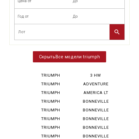
Все модели triumph
TRIUMPH
3 HW
BONNEVIL...
TRIUMPH
ADVENTURE
BONNEVIL...
TRIUMPH
AMERICA LT
BONNEVIL...
TRIUMPH
BONNEVILLE
DAYTONA ...
TRIUMPH
BONNEVILLE
DAYTONA ...
SPEED MA
TRIUMPH
BONNEVILLE
ROCKET I...
SPEEDM...
TRIUMPH
BONNEVILLE
SCRAMBLE...
790
TRIUMPH
BONNEVILLE