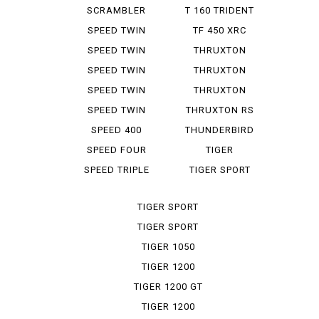
400 X
BONNEVILLE
SCRAMBLER
T 160 TRIDENT
ICONED
SPEED TWIN
TF 450 XRC
SPEED TWIN
THRUXTON
1200
SPEED TWIN
THRUXTON
1200 RS
1200
SPEED TWIN
THRUXTON
900
1200 R
SPEED TWIN
THRUXTON RS
RS
SPEED 400
THUNDERBIRD
SPEED FOUR
TIGER
EXPLORER XR
SPEED TRIPLE
TIGER SPORT
TIGER SPORT
660
TIGER SPORT
800
TIGER 1050
TIGER 1200
TIGER 1200 GT
PRO
TIGER 1200