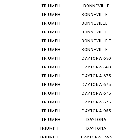
SCRAMBLE...
865
TRIUMPH
BONNEVILLE
SPEED T...
BO BAR
TRIUMPH
BONNEVILLE T
SPEED T...
100
TRIUMPH
BONNEVILLE T
SPEED 400
100 B...
TRIUMPH
BONNEVILLE T
STREET ...
100 I...
TRIUMPH
BONNEVILLE T
STREET ...
120
TRIUMPH
BONNEVILLE T
STREET ...
140
TRIUMPH
DAYTONA 650
THRUXTON...
TRIUMPH
DAYTONA 660
TIGER S...
TRIUMPH
DAYTONA 675
TIGER 12...
TRIUMPH
DAYTONA 675
TIGER 80...
R
TRIUMPH
DAYTONA 675
TIGER 90...
R ABS
TRIUMPH
DAYTONA 675
TIGER 90...
SE
TRIUMPH
DAYTONA 955
TRIDENT ...
I
TRIUMPH
DAYTONA
SPEED TRI...
MOTO 2 765
TRIUMPH T
DAYTONA
100 BON...
MOTO 2 765...
TRIUMPH T
DAYTONAT 595