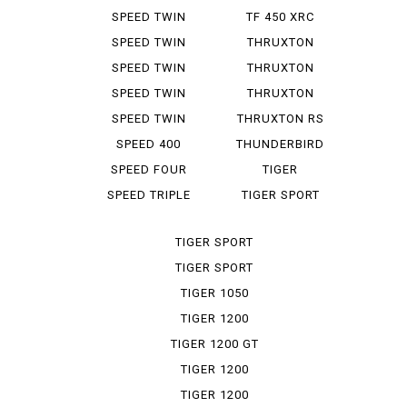
ICONED
SPEED TWIN
TF 450 XRC
SPEED TWIN
THRUXTON
1200
SPEED TWIN
THRUXTON
1200 RS
1200
SPEED TWIN
THRUXTON
900
1200 R
SPEED TWIN
THRUXTON RS
RS
SPEED 400
THUNDERBIRD
SPEED FOUR
TIGER
EXPLORER XR
SPEED TRIPLE
TIGER SPORT
TIGER SPORT
660
TIGER SPORT
800
TIGER 1050
TIGER 1200
TIGER 1200 GT
PRO
TIGER 1200
RALLY
TIGER 1200