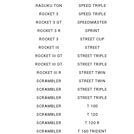
RASUKU TON
SPEED TRIPLE
900
955 I
ROCKET 3
SPEED TRIPLE
RS
ROCKET 3 GT
SPEEDMASTER
STORM
ROCKET 3 R
SPRINT
ROCKET 3
STREET CUP
STORM GT
ROCKET III
STREET
ROADSTER
SCRAMBLER
ROCKET III GT
STREET TRIPLE
R LOW
ROCKET III GT
STREET TRIPLE
STORM
RS
ROCKET III R
STREET TWIN
SCRAMBLER
STREET TWIN
900
SCRAMBLER
STREET TRIPLE
STEREO ...
SCRAMBLER
STREET TRIPLE
1200 X
R
SCRAMBLER
T 100
1200 XC
BONNEVILLE
SCRAMBLER
T 120
1200 XE
BONNEVILLE
SCRAMBLER
T 120 R
400 X
BONNEVILLE
SCRAMBLER
T 160 TRIDENT