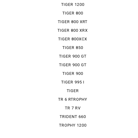
RALLY ...
TIGER 1200
XRT
TIGER 800
TIGER 800 XRT
TIGER 800 XRX
TIGER 800XCX
TIGER 850
SPORT
TIGER 900 GT
TIGER 900 GT
PRO
TIGER 900
RALLY PRO
TIGER 995 I
TIGER
EXPLORER
TR 6 RTROPHY
TR 7 RV
TRIDENT 660
TROPHY 1200