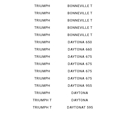
SPEED T...
BO BAR
TRIUMPH
BONNEVILLE T
SPEED T...
100
TRIUMPH
BONNEVILLE T
SPEED 400
100 B...
TRIUMPH
BONNEVILLE T
STREET ...
100 I...
TRIUMPH
BONNEVILLE T
STREET ...
120
TRIUMPH
BONNEVILLE T
STREET ...
140
TRIUMPH
DAYTONA 650
THRUXTON...
TRIUMPH
DAYTONA 660
TIGER S...
TRIUMPH
DAYTONA 675
TIGER 12...
TRIUMPH
DAYTONA 675
TIGER 80...
R
TRIUMPH
DAYTONA 675
TIGER 90...
R ABS
TRIUMPH
DAYTONA 675
TIGER 90...
SE
TRIUMPH
DAYTONA 955
TRIDENT ...
I
TRIUMPH
DAYTONA
SPEED TRI...
MOTO 2 765
TRIUMPH T
DAYTONA
100 BON...
MOTO 2 765...
TRIUMPH T
DAYTONAT 595
120 BON...