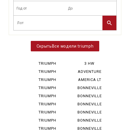
Все модели triumph
TRIUMPH
3 HW
BONNEVIL...
TRIUMPH
ADVENTURE
BONNEVIL...
TRIUMPH
AMERICA LT
BONNEVIL...
TRIUMPH
BONNEVILLE
DAYTONA ...
TRIUMPH
BONNEVILLE
DAYTONA ...
SPEED MA
TRIUMPH
BONNEVILLE
ROCKET I...
SPEEDM...
TRIUMPH
BONNEVILLE
SCRAMBLE...
790
TRIUMPH
BONNEVILLE
SCRAMBLE...
865
TRIUMPH
BONNEVILLE