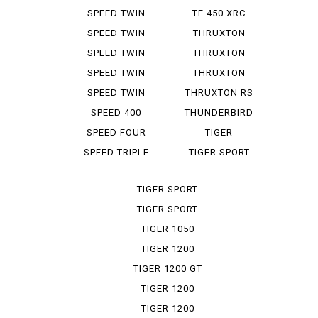
ICONED
SPEED TWIN
TF 450 XRC
SPEED TWIN
THRUXTON
1200
SPEED TWIN
THRUXTON
1200 RS
1200
SPEED TWIN
THRUXTON
900
1200 R
SPEED TWIN
THRUXTON RS
RS
SPEED 400
THUNDERBIRD
SPEED FOUR
TIGER
EXPLORER XR
SPEED TRIPLE
TIGER SPORT
TIGER SPORT
660
TIGER SPORT
800
TIGER 1050
TIGER 1200
TIGER 1200 GT
PRO
TIGER 1200
RALLY
TIGER 1200