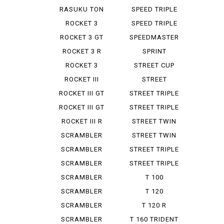
RASUKU TON
SPEED TRIPLE
900
955 I
ROCKET 3
SPEED TRIPLE
RS
ROCKET 3 GT
SPEEDMASTER
STORM
ROCKET 3 R
SPRINT
ROCKET 3
STREET CUP
STORM GT
ROCKET III
STREET
ROADSTER
SCRAMBLER
ROCKET III GT
STREET TRIPLE
R LOW
ROCKET III GT
STREET TRIPLE
STORM
RS
ROCKET III R
STREET TWIN
SCRAMBLER
STREET TWIN
900
SCRAMBLER
STREET TRIPLE
STEREO ...
SCRAMBLER
STREET TRIPLE
1200 X
R
SCRAMBLER
T 100
1200 XC
BONNEVILLE
SCRAMBLER
T 120
1200 XE
BONNEVILLE
SCRAMBLER
T 120 R
400 X
BONNEVILLE
SCRAMBLER
T 160 TRIDENT