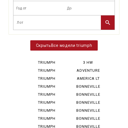
Все модели triumph
TRIUMPH
3 HW
BONNEVIL...
TRIUMPH
ADVENTURE
BONNEVIL...
TRIUMPH
AMERICA LT
BONNEVIL...
TRIUMPH
BONNEVILLE
DAYTONA ...
TRIUMPH
BONNEVILLE
DAYTONA ...
SPEED MA
TRIUMPH
BONNEVILLE
ROCKET I...
SPEEDM...
TRIUMPH
BONNEVILLE
SCRAMBLE...
790
TRIUMPH
BONNEVILLE
SCRAMBLE...
865
TRIUMPH
BONNEVILLE