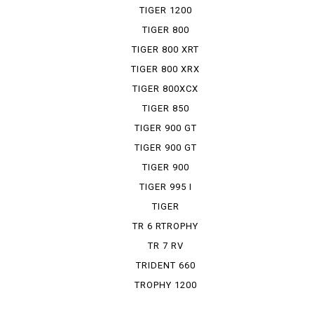
RALLY ...
TIGER 1200
XRT
TIGER 800
TIGER 800 XRT
TIGER 800 XRX
TIGER 800XCX
TIGER 850
SPORT
TIGER 900 GT
TIGER 900 GT
PRO
TIGER 900
RALLY PRO
TIGER 995 I
TIGER
EXPLORER
TR 6 RTROPHY
TR 7 RV
TRIDENT 660
TROPHY 1200