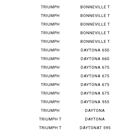
SPEED T...
BO BAR
TRIUMPH
BONNEVILLE T
SPEED T...
100
TRIUMPH
BONNEVILLE T
SPEED 400
100 B...
TRIUMPH
BONNEVILLE T
STREET ...
100 I...
TRIUMPH
BONNEVILLE T
STREET ...
120
TRIUMPH
BONNEVILLE T
STREET ...
140
TRIUMPH
DAYTONA 650
THRUXTON...
TRIUMPH
DAYTONA 660
TIGER S...
TRIUMPH
DAYTONA 675
TIGER 12...
TRIUMPH
DAYTONA 675
TIGER 80...
R
TRIUMPH
DAYTONA 675
TIGER 90...
R ABS
TRIUMPH
DAYTONA 675
TIGER 90...
SE
TRIUMPH
DAYTONA 955
TRIDENT ...
I
TRIUMPH
DAYTONA
SPEED TRI...
MOTO 2 765
TRIUMPH T
DAYTONA
100 BON...
MOTO 2 765...
TRIUMPH T
DAYTONAT 595
120 BON...