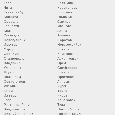
Казань
Челябинск
Чита
Красноярск
Екатеринбург
Воронеж
Барнаул
Подольск
Сызрань
Самара
Тольятти
Иваново
Белгород
Абакан
Улан-Удэ
Тюмень
Новокузнецк
Саратов
Иркутск
Новороссийск
Сургут
Брянск
Оренбург
Кемерово
Ставрополь
Архангельск
Владимир
Орёл
Ульяновск
Симферополь
Якутск
Братск
Волгоград
Ярославль
Севастополь
Липецк
Рязань
Курск
Крым
Томск
Ижевск
Киров
Тверь
Хабаровск
Ростов на Дону
Тула
Владивосток
Новосибирск
Нижний Новгород
Нижний Тагил