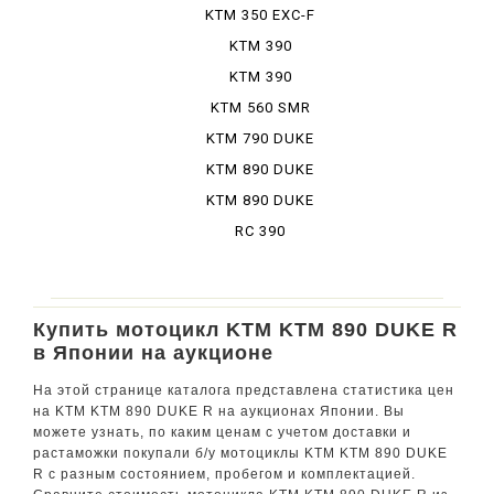
DUKE R ...
KTM 350 EXC-F
SIXD...
KTM 390
ADVENTURE
KTM 390
ADVENTURE
KTM 560 SMR
SW
KTM 790 DUKE
KTM 890 DUKE
GP
KTM 890 DUKE
R
RC 390
Купить мотоцикл KTM KTM 890 DUKE R
в Японии на аукционе
На этой странице каталога представлена статистика цен
на KTM KTM 890 DUKE R на аукционах Японии. Вы
можете узнать, по каким ценам с учетом доставки и
растаможки покупали б/у мотоциклы KTM KTM 890 DUKE
R с разным состоянием, пробегом и комплектацией.