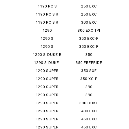
ADVENTURE R
1190 RC 8
250 EXC
1190 RC 8 R
250 EXC
RACING
1190 RC 8 R
300 EXC
LIMITED
SIXDAYS
1290
300 EXC TPI
ADVENTURE
SIXDAYS
1290 S
350 EXC-F
ADVENTURE
1290 S
350 EXC-F
ADVENTURE R
SIXDAYS
1290 S-DUKE R
350
EVO
FREERAIDO
1290 S-DUKE-
350 FREERIDE
R
1290 SUPER
350 SXF
ADVENT...
1290 SUPER
350 XC-F
ADVENT...
1290 SUPER
390
ADVENT...
ADVENTURE
1290 SUPER
390
DUKE GT
ADVENTURE
1290 SUPER
390 DUKE
SW
DUKE R
1290 SUPER
400 EXC
DUKE R...
RACING
1290 SUPER
450 EXC
ADOBENR
1290 SUPER
450 EXC