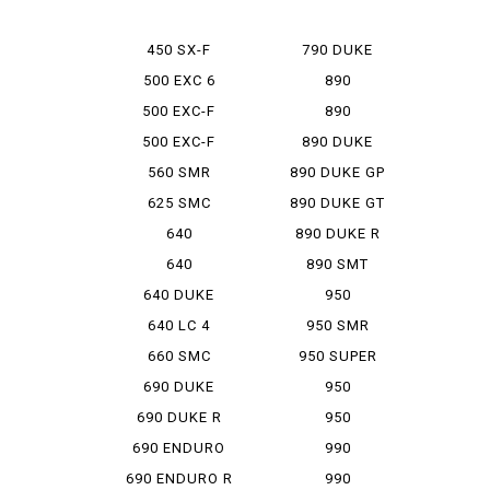
ADOBENS
SIXDAYS
450 SX-F
790 DUKE
500 EXC 6
890
DAYS
ADVENTURE
500 EXC-F
890
ADVENTURE R
500 EXC-F
890 DUKE
SIXDAYS
560 SMR
890 DUKE GP
625 SMC
890 DUKE GT
640
890 DUKE R
ADVENTURE
640
890 SMT
ADVENTURER
640 DUKE
950
ADVENTURE
640 LC 4
950 SMR
SUPER MOTO
660 SMC
950 SUPER
ENDUROR
690 DUKE
950
SUPERMOTO
690 DUKE R
950
SUPERMOTO R
690 ENDURO
990
ADVENTURE
690 ENDURO R
990