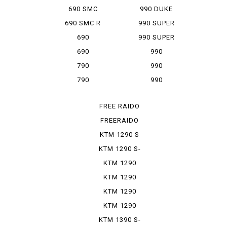
ADVENTURE S
690 SMC
990 DUKE
690 SMC R
990 SUPER
DUKE
690
990 SUPER
SUPERMOTO
DUKE R
690
990
SUPERMOTO R
SUPERMOTO
790
990
ADVENTURE
SUPERMOTO R
790
990
ADVENTURE R
SUPERMOTO T
FREE RAIDO
250 R
FREERAIDO
350
KTM 1290 S
ADVENTU...
KTM 1290 S-
DUKE R ...
KTM 1290
SUPER DU...
KTM 1290
SUPER DU...
KTM 1290
SUPER DU...
KTM 1290
SUPER ADO...
KTM 1390 S-