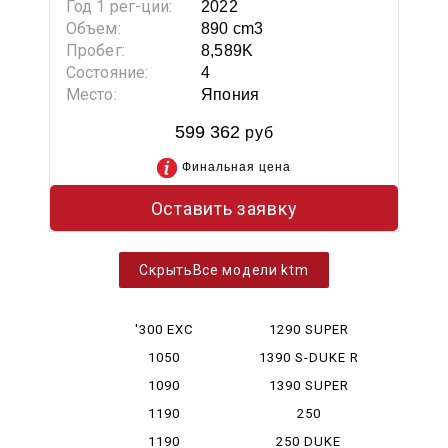
Год 1 рег-ции:
2022
Объем:
890 cm3
Пробег:
8,589K
Состояние:
4
Место:
Япония
599 362
руб
Финальная цена
Оставить заявку
Все модели ktm
'300 EXC
1290 SUPER
DUKE
1050
1390 S-DUKE R
ADVENTURE
EVO
1090
1390 SUPER
ADVENTURE
DUKE R...
1190
250
ADVENTURE
ADVENTURE
1190
250 DUKE