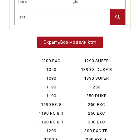
Все модели ktm
'300 EXC
1290 SUPER
DUKE
1050
1390 S-DUKE R
ADVENTURE
EVO
1090
1390 SUPER
ADVENTURE
DUKE R...
1190
250
ADVENTURE
ADVENTURE
1190
250 DUKE
ADVENTURE R
1190 RC 8
250 EXC
1190 RC 8 R
250 EXC
RACING
1190 RC 8 R
300 EXC
LIMITED
SIXDAYS
1290
300 EXC TPI
ADVENTURE
SIXDAYS
1290 S
350 EXC-F