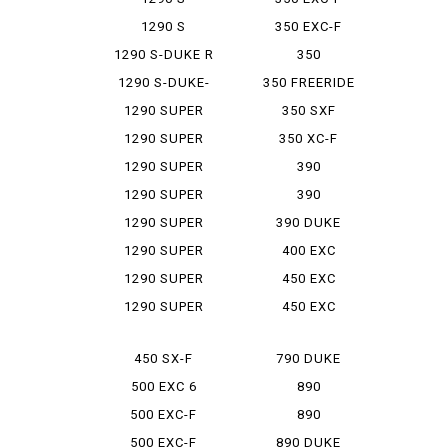
ADVENTURE
1290 S
350 EXC-F
ADVENTURE R
SIXDAYS
1290 S-DUKE R
350
EVO
FREERAIDO
1290 S-DUKE-
350 FREERIDE
R
1290 SUPER
350 SXF
ADVENT...
1290 SUPER
350 XC-F
ADVENT...
1290 SUPER
390
ADVENT...
ADVENTURE
1290 SUPER
390
DUKE GT
ADVENTURE
1290 SUPER
390 DUKE
SW
DUKE R
1290 SUPER
400 EXC
DUKE R...
RACING
1290 SUPER
450 EXC
ADOBENR
1290 SUPER
450 EXC
ADOBENS
SIXDAYS
450 SX-F
790 DUKE
500 EXC 6
890
DAYS
ADVENTURE
500 EXC-F
890
ADVENTURE R
500 EXC-F
890 DUKE