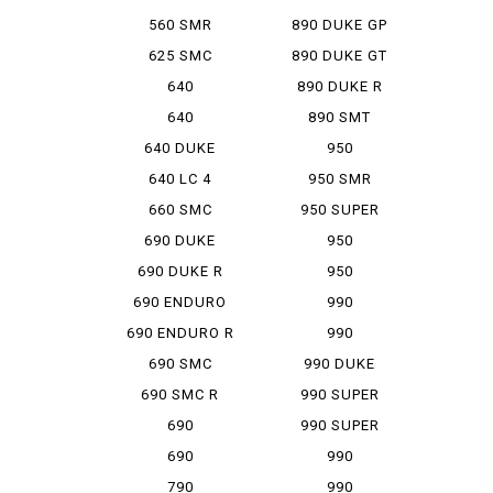
SIXDAYS
560 SMR
890 DUKE GP
625 SMC
890 DUKE GT
640
890 DUKE R
ADVENTURE
640
890 SMT
ADVENTURER
640 DUKE
950
ADVENTURE
640 LC 4
950 SMR
SUPER MOTO
660 SMC
950 SUPER
ENDUROR
690 DUKE
950
SUPERMOTO
690 DUKE R
950
SUPERMOTO R
690 ENDURO
990
ADVENTURE
690 ENDURO R
990
ADVENTURE S
690 SMC
990 DUKE
690 SMC R
990 SUPER
DUKE
690
990 SUPER
SUPERMOTO
DUKE R
690
990
SUPERMOTO R
SUPERMOTO
790
990