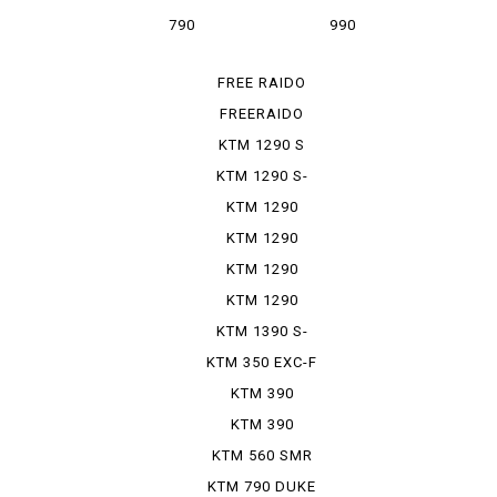
ADVENTURE
SUPERMOTO R
790
990
ADVENTURE R
SUPERMOTO T
FREE RAIDO
250 R
FREERAIDO
350
KTM 1290 S
ADVENTU...
KTM 1290 S-
DUKE R ...
KTM 1290
SUPER DU...
KTM 1290
SUPER DU...
KTM 1290
SUPER DU...
KTM 1290
SUPER ADO...
KTM 1390 S-
DUKE R ...
KTM 350 EXC-F
SIXD...
KTM 390
ADVENTURE
KTM 390
ADVENTURE
KTM 560 SMR
SW
KTM 790 DUKE