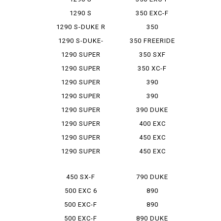
ADVENTURE
1290 S
350 EXC-F
ADVENTURE R
SIXDAYS
1290 S-DUKE R
350
EVO
FREERAIDO
1290 S-DUKE-
350 FREERIDE
R
1290 SUPER
350 SXF
ADVENT...
1290 SUPER
350 XC-F
ADVENT...
1290 SUPER
390
ADVENT...
ADVENTURE
1290 SUPER
390
DUKE GT
ADVENTURE
1290 SUPER
390 DUKE
SW
DUKE R
1290 SUPER
400 EXC
DUKE R...
RACING
1290 SUPER
450 EXC
ADOBENR
1290 SUPER
450 EXC
ADOBENS
SIXDAYS
450 SX-F
790 DUKE
500 EXC 6
890
DAYS
ADVENTURE
500 EXC-F
890
ADVENTURE R
500 EXC-F
890 DUKE