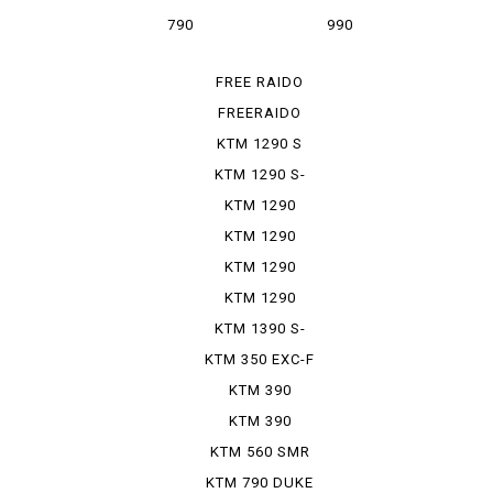
ADVENTURE
SUPERMOTO R
790
990
ADVENTURE R
SUPERMOTO T
FREE RAIDO
250 R
FREERAIDO
350
KTM 1290 S
ADVENTU...
KTM 1290 S-
DUKE R ...
KTM 1290
SUPER DU...
KTM 1290
SUPER DU...
KTM 1290
SUPER DU...
KTM 1290
SUPER ADO...
KTM 1390 S-
DUKE R ...
KTM 350 EXC-F
SIXD...
KTM 390
ADVENTURE
KTM 390
ADVENTURE
KTM 560 SMR
SW
KTM 790 DUKE