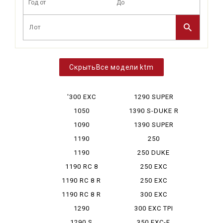
Все модели ktm
'300 EXC
1290 SUPER
DUKE
1050
1390 S-DUKE R
ADVENTURE
EVO
1090
1390 SUPER
ADVENTURE
DUKE R...
1190
250
ADVENTURE
ADVENTURE
1190
250 DUKE
ADVENTURE R
1190 RC 8
250 EXC
1190 RC 8 R
250 EXC
RACING
1190 RC 8 R
300 EXC
LIMITED
SIXDAYS
1290
300 EXC TPI
ADVENTURE
SIXDAYS
1290 S
350 EXC-F