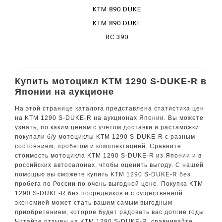
KTM 890 DUKE
GP
KTM 890 DUKE
R
RC 390
Купить мотоцикл KTM 1290 S-DUKE-R в
Японии на аукционе
На этой странице каталога представлена статистика цен
на KTM 1290 S-DUKE-R на аукционах Японии. Вы можете
узнать, по каким ценам с учетом доставки и растаможки
покупали б/у мотоциклы KTM 1290 S-DUKE-R с разным
состоянием, пробегом и комплектацией. Сравните
стоимость мотоцикла KTM 1290 S-DUKE-R из Японии и в
российских автосалонах, чтобы оценить выгоду. С нашей
помощью вы сможете купить KTM 1290 S-DUKE-R без
пробега по России по очень выгодной цене. Покупка KTM
1290 S-DUKE-R без посредников и с существенной
экономией может стать вашим самым выгодным
приобретением, которое будет радовать вас долгие годы.
Читайте отзывы на KTM 1290 S-DUKE-R, сравнивайте