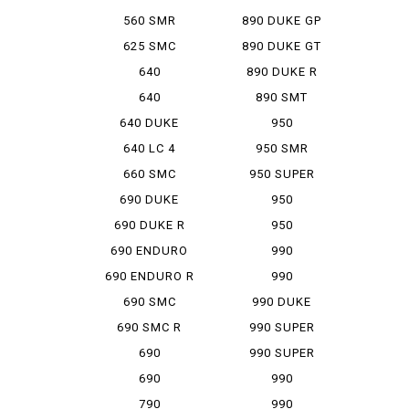
SIXDAYS
560 SMR
890 DUKE GP
625 SMC
890 DUKE GT
640
890 DUKE R
ADVENTURE
640
890 SMT
ADVENTURER
640 DUKE
950
ADVENTURE
640 LC 4
950 SMR
SUPER MOTO
660 SMC
950 SUPER
ENDUROR
690 DUKE
950
SUPERMOTO
690 DUKE R
950
SUPERMOTO R
690 ENDURO
990
ADVENTURE
690 ENDURO R
990
ADVENTURE S
690 SMC
990 DUKE
690 SMC R
990 SUPER
DUKE
690
990 SUPER
SUPERMOTO
DUKE R
690
990
SUPERMOTO R
SUPERMOTO
790
990