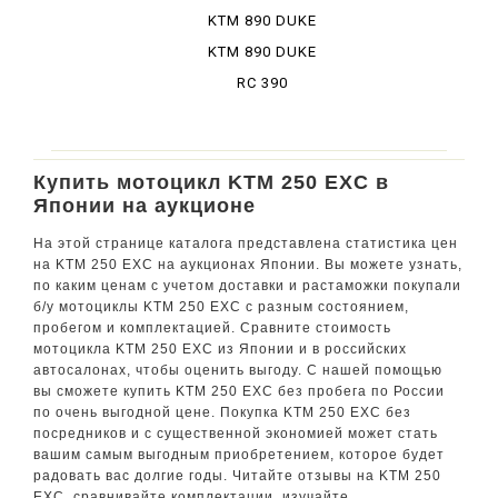
KTM 890 DUKE
GP
KTM 890 DUKE
R
RC 390
Купить мотоцикл KTM 250 EXC в
Японии на аукционе
На этой странице каталога представлена статистика цен
на KTM 250 EXC на аукционах Японии. Вы можете узнать,
по каким ценам с учетом доставки и растаможки покупали
б/у мотоциклы KTM 250 EXC с разным состоянием,
пробегом и комплектацией. Сравните стоимость
мотоцикла KTM 250 EXC из Японии и в российских
автосалонах, чтобы оценить выгоду. С нашей помощью
вы сможете купить KTM 250 EXC без пробега по России
по очень выгодной цене. Покупка KTM 250 EXC без
посредников и с существенной экономией может стать
вашим самым выгодным приобретением, которое будет
радовать вас долгие годы. Читайте отзывы на KTM 250
EXC, сравнивайте комплектации, изучайте