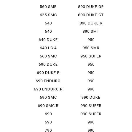
SIXDAYS
560 SMR
890 DUKE GP
625 SMC
890 DUKE GT
640
890 DUKE R
ADVENTURE
640
890 SMT
ADVENTURER
640 DUKE
950
ADVENTURE
640 LC 4
950 SMR
SUPER MOTO
660 SMC
950 SUPER
ENDUROR
690 DUKE
950
SUPERMOTO
690 DUKE R
950
SUPERMOTO R
690 ENDURO
990
ADVENTURE
690 ENDURO R
990
ADVENTURE S
690 SMC
990 DUKE
690 SMC R
990 SUPER
DUKE
690
990 SUPER
SUPERMOTO
DUKE R
690
990
SUPERMOTO R
SUPERMOTO
790
990