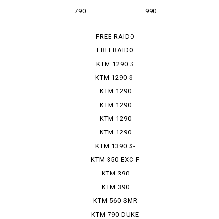
ADVENTURE
SUPERMOTO R
790
990
ADVENTURE R
SUPERMOTO T
FREE RAIDO
250 R
FREERAIDO
350
KTM 1290 S
ADVENTU...
KTM 1290 S-
DUKE R ...
KTM 1290
SUPER DU...
KTM 1290
SUPER DU...
KTM 1290
SUPER DU...
KTM 1290
SUPER ADO...
KTM 1390 S-
DUKE R ...
KTM 350 EXC-F
SIXD...
KTM 390
ADVENTURE
KTM 390
ADVENTURE
KTM 560 SMR
SW
KTM 790 DUKE