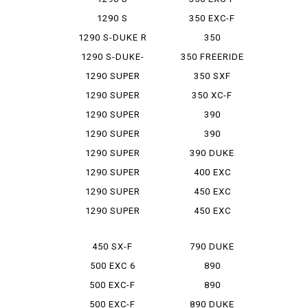
ADVENTURE
1290 S
350 EXC-F
ADVENTURE R
SIXDAYS
1290 S-DUKE R
350
EVO
FREERAIDO
1290 S-DUKE-
350 FREERIDE
R
1290 SUPER
350 SXF
ADVENT...
1290 SUPER
350 XC-F
ADVENT...
1290 SUPER
390
ADVENT...
ADVENTURE
1290 SUPER
390
DUKE GT
ADVENTURE
1290 SUPER
390 DUKE
SW
DUKE R
1290 SUPER
400 EXC
DUKE R...
RACING
1290 SUPER
450 EXC
ADOBENR
1290 SUPER
450 EXC
ADOBENS
SIXDAYS
450 SX-F
790 DUKE
500 EXC 6
890
DAYS
ADVENTURE
500 EXC-F
890
ADVENTURE R
500 EXC-F
890 DUKE