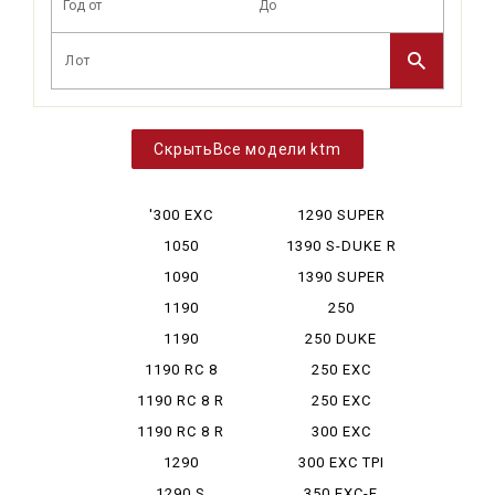
Все модели ktm
'300 EXC
1290 SUPER
DUKE
1050
1390 S-DUKE R
ADVENTURE
EVO
1090
1390 SUPER
ADVENTURE
DUKE R...
1190
250
ADVENTURE
ADVENTURE
1190
250 DUKE
ADVENTURE R
1190 RC 8
250 EXC
1190 RC 8 R
250 EXC
RACING
1190 RC 8 R
300 EXC
LIMITED
SIXDAYS
1290
300 EXC TPI
ADVENTURE
SIXDAYS
1290 S
350 EXC-F