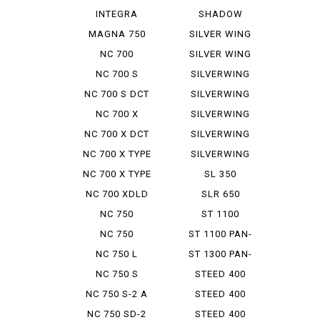
SLASHER
INTEGRA
SHADOW
AMERICAN
MAGNA 750
SILVER WING
CL...
600 A ...
NC 700
SILVER WING
INTEGRA
GT 600...
NC 700 S
SILVERWING
400
NC 700 S DCT
SILVERWING
400 ABS
NC 700 X
SILVERWING
400 GT
NC 700 X DCT
SILVERWING
600
NC 700 X TYPE
SILVERWING
LD
600 GT
NC 700 X TYPE
SL 350
LD DCT
NC 700 XDLD
SLR 650
NC 750
ST 1100
INTEGRA
NC 750
ST 1100 PAN-
INTEGRA S
EUROPEAN
NC 750 L
ST 1300 PAN-
EUROPEAN
NC 750 S
STEED 400
NC 750 S-2 A
STEED 400
VCL
NC 750 SD-2
STEED 400