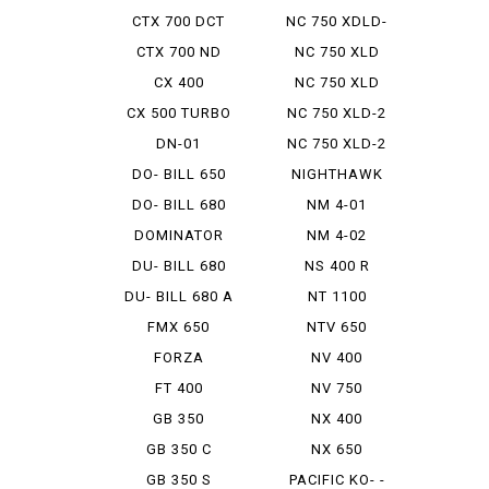
CTX 700 DCT
NC 750 XDLD-
2
CTX 700 ND
NC 750 XLD
CX 400
NC 750 XLD
DCTABS ...
CX 500 TURBO
NC 750 XLD-2
DN-01
NC 750 XLD-2
E PAC...
DO- BILL 650
NIGHTHAWK
750
DO- BILL 680
NM 4-01
DOMINATOR
NM 4-02
DU- BILL 680
NS 400 R
DU- BILL 680 A
NT 1100
FMX 650
NTV 650
FORZA
NV 400
FT 400
NV 750
GB 350
NX 400
GB 350 C
NX 650
GB 350 S
PACIFIC KO- -