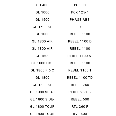
STROKE
GB 400
PC 800
GL 1000
PCX 125-4
HYBRID
GL 1500
PHASE ABS
GL 1500 SE
R
ANNIVER...
ENFIELDBULLET
GL 1800
REBEL 1100
350
GL 1800 AIR
REBEL 1100 D
BAG N...
GL 1800 AIR
REBEL 1100
BAG N...
DCT
GL 1800
REBEL 1100 S-
AIRBAG
ED DCT
GL 1800 DCT
REBEL 1100
SD
GL 1800 F 6 C
REBEL 1100 T
DCT
GL 1800
REBEL 1100 TD
GOLDWING
GL 1800 SE
REBEL 250
GL 1800 SE 40
REBEL 250 E-
TH A...
CLUTCH...
GL 1800 SIDE-
REBEL 500
CAR
GL 1800 TOUR
RTL 260 F
GL 1800 TOUR
RVF 400