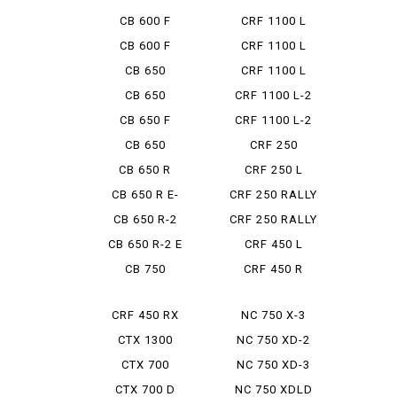
ADV ES ...
CB 600 F
CRF 1100 L
AFRICA ...
CB 600 F
CRF 1100 L
HORNET
AFRICA ...
CB 650
CRF 1100 L
AFRICA ...
CB 650
CRF 1100 L-2
CUSTOM
ADVEN...
CB 650 F
CRF 1100 L-2
D ADV...
CB 650
CRF 250
LUXURY CUS...
CB 650 R
CRF 250 L
Type LD
CB 650 R E-
CRF 250 RALLY
CLUTCH
CB 650 R-2
CRF 250 RALLY
TYP...
CB 650 R-2 E
CRF 450 L
CLUTCH
CB 750
CRF 450 R
CRF 450 RX
NC 750 X-3
CTX 1300
NC 750 XD-2
CTX 700
NC 750 XD-3
CTX 700 D
NC 750 XDLD