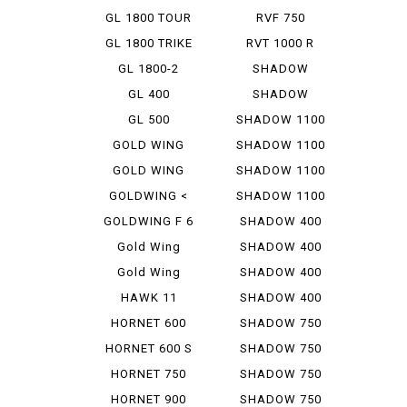
D
GL 1800 TOUR
RVF 750
DCT
GL 1800 TRIKE
RVT 1000 R
GL 1800-2
SHADOW
CLASSIC 400
GL 400
SHADOW
CUSTOM 400
GL 500
SHADOW 1100
GOLD WING
SHADOW 1100
1500
AERO
GOLD WING
SHADOW 1100
1800
AMERIC...
GOLDWING <
SHADOW 1100
AIRBAG ...
CLASSIC
GOLDWING F 6
SHADOW 400
B
Gold Wing
SHADOW 400
Tour
CLASSIC
Gold Wing
SHADOW 400
Tour DCT
CUSTOM
HAWK 11
SHADOW 400
SLASHER
HORNET 600
SHADOW 750
HORNET 600 S
SHADOW 750
ABS
HORNET 750
SHADOW 750
PHANTOM
HORNET 900
SHADOW 750