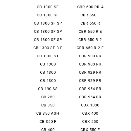
BOLDOR
CB 1300 SF
CBR 600 RR-4
BOLDOR ...
CB 1300 SF
CBR 650 F
FINAL ED
CB 1300 SF SP
CBR 650 R
CB 1300 SF SP
CBR 650 R E
ABS ...
CLUTCH
CB 1300 SF SP
CBR 650 R-2
FINA...
CB 1300 SF-3 E
CBR 650 R-2 E
PAC...
CLUTCH
CB 1300 ST
CBR 900 RR
CB 1300
CBR 900 RR
SUPER BOL...
FIRE BL...
CB 1300
CBR 929 RR
SUPER BOL...
CB 1300
CBR 929 RR
SUPER TOUR...
FIRE BL...
CB 190 SS
CBR 954 RR
CB 250
CBR 954 RR
FIRE BL...
CB 350
CBX 1000
CB 350 ASH
CBX 400
NESU
CB 350 F
CBX 550
CB 400
CBX 550 F