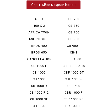
Все модели honda
400 X
CB 750
BOLDOR
400 X-2
CB 750
CUSTOM
AFRICA TWIN
CB 750
750
HORNET
ASH NESUCB
CB 900
350
BOLDOR
BROS 400
CB 900 F
BROS 650
CB-1
CANCELLATION
CBF 1000
CB 1000 F
CBF 1000 ABS
CB 1000
CBF 1000 GT
HORNET
CB 1000
CBF 1000 S
HORNET SP
CB 1000 R
CBF 600
CB 1000 R-2
CBR 1000 F
CB 1000 SF
CBR 1000 RR
CB 1100
CBR 1000 RR