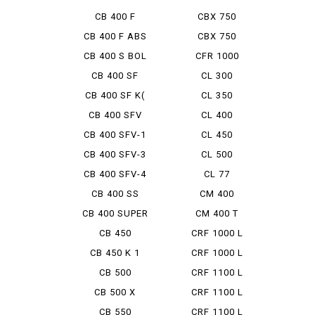
INTEGRA
CB 400 F
CBX 750
CB 400 F ABS
CBX 750
BOLDOR
CB 400 S BOL
CFR 1000
D'OR ...
AfricaTwin
CB 400 SF
CL 300
CB 400 SF K(
CL 350
TRAIN...
CB 400 SFV
CL 400
BOLDOR
CB 400 SFV-1
CL 450
CB 400 SFV-3
CL 500
BOLDOR
CB 400 SFV-4
CL 77
BOLDO...
CB 400 SS
CM 400
CB 400 SUPER
CM 400 T
BOL ...
CB 450
CRF 1000 L
AFRICA ...
CB 450 K 1
CRF 1000 L
DCT
CB 500
CRF 1100 L
ADV
CB 500 X
CRF 1100 L
ADV DCT
CB 550
CRF 1100 L