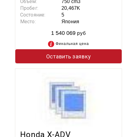
Объем:
750 cm3
Пробег:
20,467K
Состояние:
5
Место:
Япония
1 540 069
руб
Финальная цена
Оставить заявку
Honda X-ADV