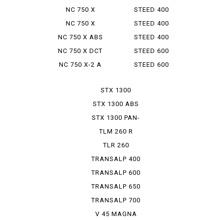
VLS
NC 750 X
STEED 400
VLS SPRI...
NC 750 X
STEED 400
TYPELD
VLX
NC 750 X ABS
STEED 400
E PACK
VSE
NC 750 X DCT
STEED 600
NC 750 X-2 A
STEED 600
VLX
STX 1300
STX 1300 ABS
STX 1300 PAN-
EUROP...
TLM 260 R
TLR 260
TRANSALP 400
TRANSALP 600
TRANSALP 650
TRANSALP 700
V 45 MAGNA