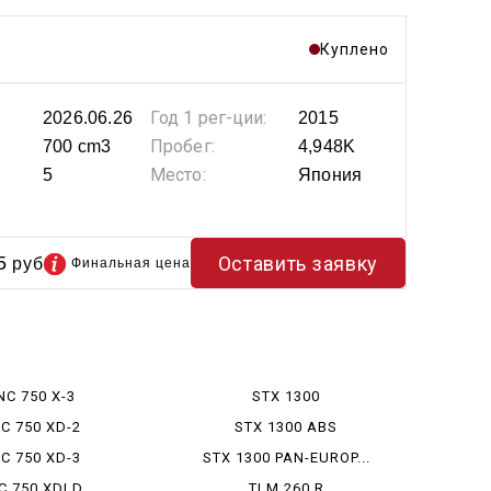
Куплено
Год 1 рег-ции:
2026.06.26
2015
Пробег:
700 cm3
4,948K
Место:
5
Япония
5
Оставить заявку
руб
Финальная цена
NC 750 X-3
STX 1300
C 750 XD-2
STX 1300 ABS
C 750 XD-3
STX 1300 PAN-EUROP...
C 750 XDLD
TLM 260 R