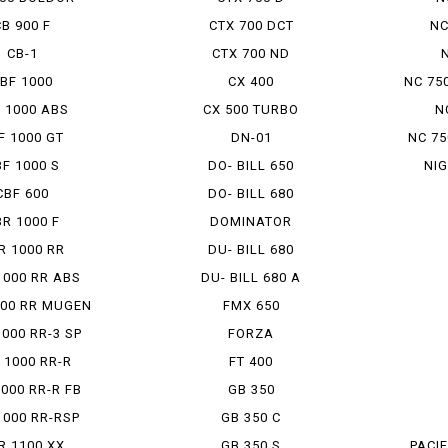
CB 900 F
CTX 700 DCT
NC
CB-1
CTX 700 ND
BF 1000
CX 400
NC 750
 1000 ABS
CX 500 TURBO
N
F 1000 GT
DN-01
NC 75
F 1000 S
DO- BILL 650
NI
CBF 600
DO- BILL 680
R 1000 F
DOMINATOR
R 1000 RR
DU- BILL 680
1000 RR ABS
DU- BILL 680 A
000 RR MUGEN
FMX 650
000 RR-3 SP
FORZA
 1000 RR-R
FT 400
000 RR-R FB
GB 350
1000 RR-RSP
GB 350 C
R 1100 XX
GB 350 S
PACIF