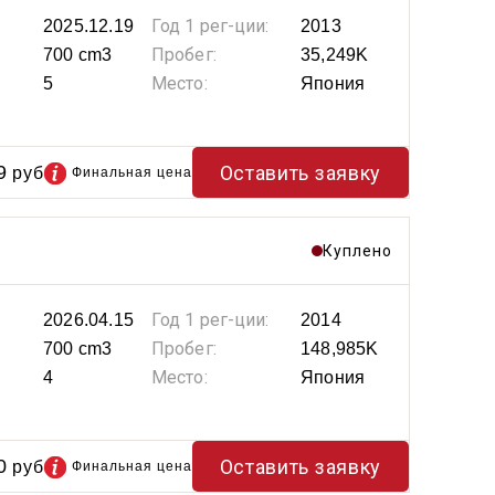
Год 1 рег-ции:
2025.12.19
2013
Пробег:
700 cm3
35,249K
Место:
5
Япония
9
Оставить заявку
руб
Финальная цена
Куплено
Год 1 рег-ции:
2026.04.15
2014
Пробег:
700 cm3
148,985K
Место:
4
Япония
0
Оставить заявку
руб
Финальная цена