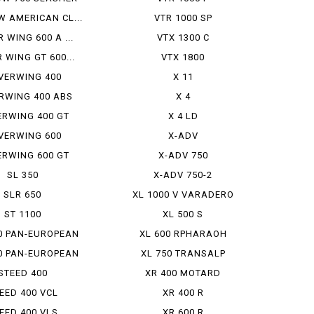
 AMERICAN CL...
VTR 1000 SP
R WING 600 A ...
VTX 1300 C
R WING GT 600...
VTX 1800
LVERWING 400
X 11
ERWING 400 ABS
X 4
ERWING 400 GT
X 4 LD
LVERWING 600
X-ADV
ERWING 600 GT
X-ADV 750
SL 350
X-ADV 750-2
SLR 650
XL 1000 V VARADERO
ST 1100
XL 500 S
0 PAN-EUROPEAN
XL 600 RPHARAOH
0 PAN-EUROPEAN
XL 750 TRANSALP
STEED 400
XR 400 MOTARD
EED 400 VCL
XR 400 R
EED 400 VLS
XR 600 R