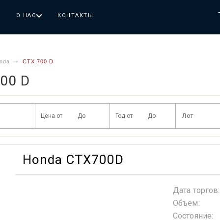
Г
О НАС
КОНТАКТЫ
nda
CTX 700 D
00 D
Honda CTX700D
Дата торгов:
Объем:
Состояние: