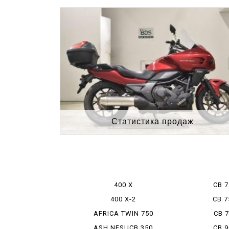
Статистика продаж
400 X
CB 
400 X-2
CB 
AFRICA TWIN 750
CB 
ASH NESUCB 350
CB 