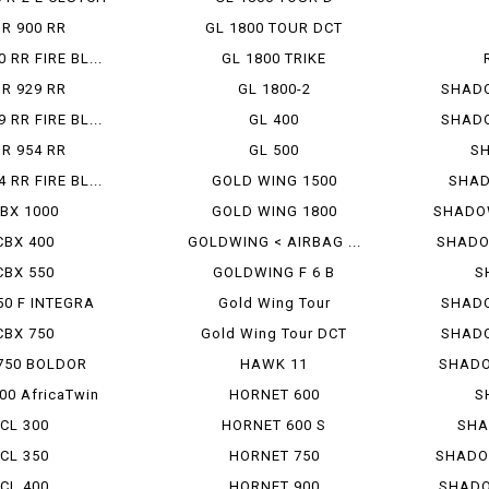
R 900 RR
GL 1800 TOUR DCT
 RR FIRE BL...
GL 1800 TRIKE
R 929 RR
GL 1800-2
SHADO
 RR FIRE BL...
GL 400
SHAD
R 954 RR
GL 500
S
 RR FIRE BL...
GOLD WING 1500
SHAD
BX 1000
GOLD WING 1800
SHADOW
CBX 400
GOLDWING < AIRBAG ...
SHADO
CBX 550
GOLDWING F 6 B
S
50 F INTEGRA
Gold Wing Tour
SHADO
CBX 750
Gold Wing Tour DCT
SHAD
750 BOLDOR
HAWK 11
SHADO
00 AfricaTwin
HORNET 600
S
CL 300
HORNET 600 S
SHA
CL 350
HORNET 750
SHADO
CL 400
HORNET 900
SHADO