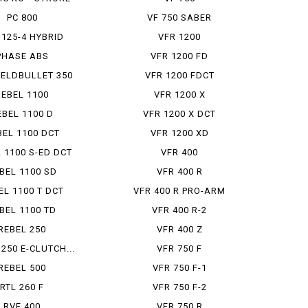
PC 800
VF 750 SABER
 125-4 HYBRID
VFR 1200
PHASE ABS
VFR 1200 FD
IELDBULLET 350
VFR 1200 FDCT
REBEL 1100
VFR 1200 X
EBEL 1100 D
VFR 1200 X DCT
BEL 1100 DCT
VFR 1200 XD
 1100 S-ED DCT
VFR 400
BEL 1100 SD
VFR 400 R
EL 1100 T DCT
VFR 400 R PRO-ARM
BEL 1100 TD
VFR 400 R-2
REBEL 250
VFR 400 Z
250 E-CLUTCH...
VFR 750 F
REBEL 500
VFR 750 F-1
RTL 260 F
VFR 750 F-2
RVF 400
VFR 750 R