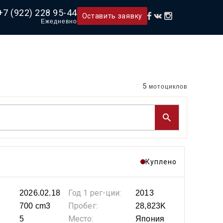
+7 (922) 228 95-44
Оставить заявку
Ежедневно
5
мотоциклов
Куплено
Год 1 рег-ции:
2026.02.18
2013
Пробег:
700 cm3
28,823K
Место:
5
Япония