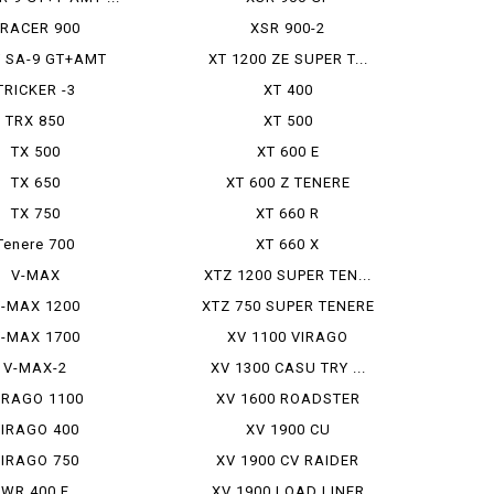
RACER 900
XSR 900-2
 SA-9 GT+AMT
XT 1200 ZE SUPER T...
TRICKER -3
XT 400
TRX 850
XT 500
TX 500
XT 600 E
TX 650
XT 600 Z TENERE
TX 750
XT 660 R
Tenere 700
XT 660 X
V-MAX
XTZ 1200 SUPER TEN...
-MAX 1200
XTZ 750 SUPER TENERE
-MAX 1700
XV 1100 VIRAGO
V-MAX-2
XV 1300 CASU TRY ...
IRAGO 1100
XV 1600 ROADSTER
IRAGO 400
XV 1900 CU
IRAGO 750
XV 1900 CV RAIDER
WR 400 F
XV 1900 LOAD LINER