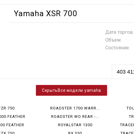
Yamaha XSR 700
Дата торгов:
Объем:
Состояние:
403 41
Все модели yamaha
FZR 750
ROADSTER 1700 WARR...
TO
000 FEATHER
ROADSTER WO REAR -...
TR
600 FEATHER
ROYALSTAR 1300
TRACE
FZX 750
RX 350
TRACER