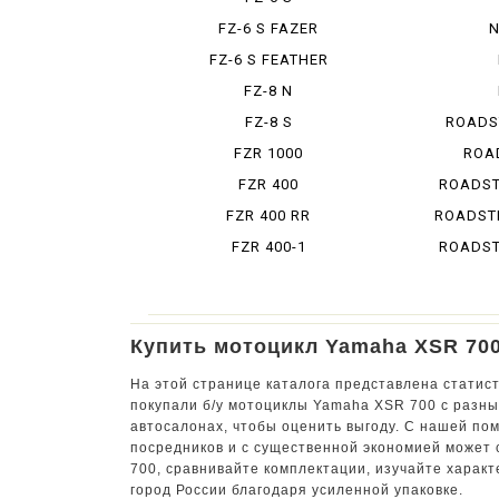
FZ-6 S FAZER
N
FZ-6 S FEATHER
FZ-8 N
FZ-8 S
ROADS
FZR 1000
ROA
FZR 400
ROADSTE
FZR 400 RR
ROADSTE
FZR 400-1
ROADSTE
Купить мотоцикл Yamaha XSR 700
На этой странице каталога представлена статист
покупали б/у мотоциклы Yamaha XSR 700 с разны
автосалонах, чтобы оценить выгоду. С нашей по
посредников и с существенной экономией может 
700, сравнивайте комплектации, изучайте харак
город России благодаря усиленной упаковке.