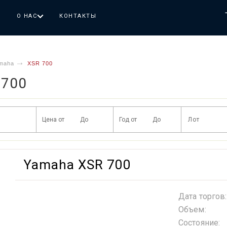
Г
О НАС
КОНТАКТЫ
maha
XSR 700
 700
Yamaha XSR 700
Дата торгов:
Объем:
Состояние: