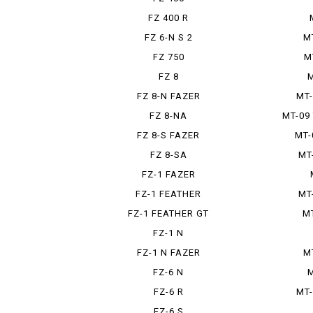
FZ 400 R
FZ 6-N S 2
M
FZ 750
M
FZ 8
M
FZ 8-N FAZER
MT-
FZ 8-NA
MT-09
FZ 8-S FAZER
MT-
FZ 8-SA
MT
FZ-1 FAZER
FZ-1 FEATHER
MT
FZ-1 FEATHER GT
MT
FZ-1 N
FZ-1 N FAZER
M
FZ-6 N
M
FZ-6 R
MT-
FZ-6 S