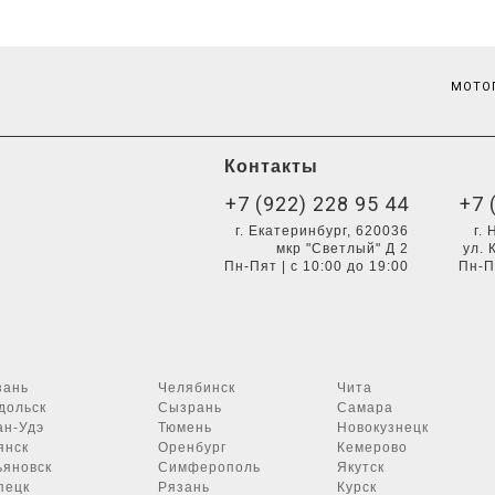
МОТОП
Контакты
+7 (922) 228 95 44
+7 
г. Екатеринбург, 620036
г.
мкр "Светлый" Д 2
ул. 
Пн-Пят | с 10:00 до 19:00
Пн-П
зань
Челябинск
Чита
дольск
Сызрань
Самара
ан-Удэ
Тюмень
Новокузнецк
янск
Оренбург
Кемерово
ьяновск
Симферополь
Якутск
пецк
Рязань
Курск