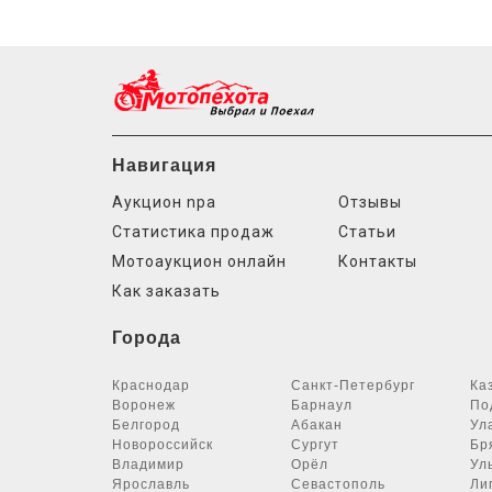
Навигация
Аукцион npa
Отзывы
Статистика продаж
Статьи
Мотоаукцион онлайн
Контакты
Как заказать
Города
Краснодар
Санкт-Петербург
Ка
Воронеж
Барнаул
По
Белгород
Абакан
Ул
Новороссийск
Сургут
Бр
Владимир
Орёл
Ул
Ярославль
Севастополь
Ли