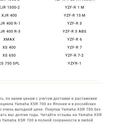
XJR 1300-2
YZF-R 1 M
XJR 400
YZF-R 15 M
JR 400 R-1
YZF-R 3
JR 400 R-3
YZF-R 3 ABS
XMAX
YZF-R 6
XS 400
YZF-R 7
XS 650
YZF-R 7-2
XS 750 SPL
YZFR-1
ь, по каким ценам с учетом доставки и растаможки
тоцикла Yamaha XSR 700 из Японии и в российских
о очень выгодной цене. Покупка Yamaha XSR 700 без
ать вас долгие годы. Читайте отзывы на Yamaha XSR
л Yamaha XSR 700 в полной сохранности в любой