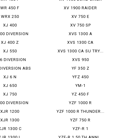
WR 450 F
XV 1900 RAIDER
WRX 250
XV 750 E
XJ 400
XV 750 SP
400 DIVERSION
XVS 1300 A
XJ 400 Z
XVS 1300 CA
XJ 550
XVS 1300 CA SU TRY...
 6 DIVERSION
XVS 950
 DIVERSION ABS
YF 350 Z
XJ 6 N
YFZ 450
XJ 650
YM-1
XJ 750
YZ 450 F
900 DIVERSION
YZF 1000 R
XJR 1200
YZF 1000 R THUNDER...
XJR 1300
YZF 750 R
XJR 1300 C
YZF-R 1
XJR 1300 L
YZF-R 1 50 TH ANNI...