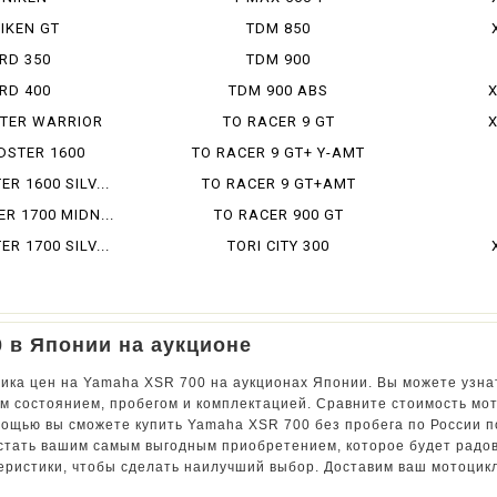
IKEN GT
TDM 850
RD 350
TDM 900
RD 400
TDM 900 ABS
X
TER WARRIOR
TO RACER 9 GT
X
DSTER 1600
TO RACER 9 GT+ Y-AMT
R 1600 SILV...
TO RACER 9 GT+AMT
R 1700 MIDN...
TO RACER 900 GT
R 1700 SILV...
TORI CITY 300
 в Японии на аукционе
ика цен на Yamaha XSR 700 на аукционах Японии. Вы можете узнат
м состоянием, пробегом и комплектацией. Сравните стоимость мо
мощью вы сможете купить Yamaha XSR 700 без пробега по России п
стать вашим самым выгодным приобретением, которое будет радов
теристики, чтобы сделать наилучший выбор. Доставим ваш мотоцик