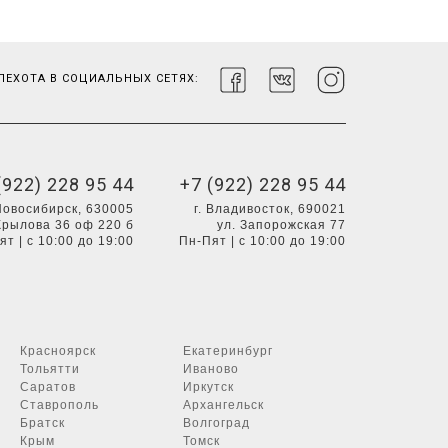
ЕХОТА В СОЦИАЛЬНЫХ СЕТЯХ:
(922) 228 95 44
+7 (922) 228 95 44
 Новосибирск, 630005
г. Владивосток, 690021
Крылова 36 оф 220 б
ул. Запорожская 77
ят | с 10:00 до 19:00
Пн-Пят | с 10:00 до 19:00
Красноярск
Екатеринбург
Тольятти
Иваново
Саратов
Иркутск
Ставрополь
Архангельск
Братск
Волгоград
Крым
Томск