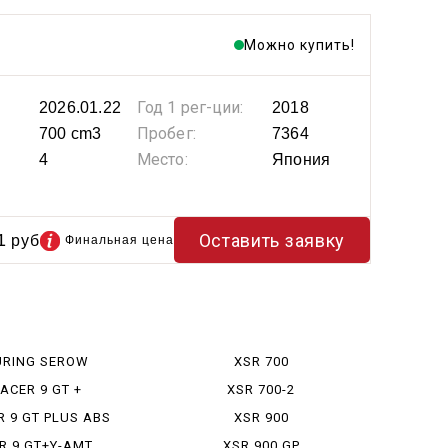
Можно купить!
Год 1 рег-ции:
2026.01.22
2018
Пробег:
700 cm3
7364
Место:
4
Япония
1
Оставить заявку
руб
Финальная цена
URING SEROW
XSR 700
ACER 9 GT +
XSR 700-2
R 9 GT PLUS ABS
XSR 900
 9 GT+Y-AMT ...
XSR 900 GP