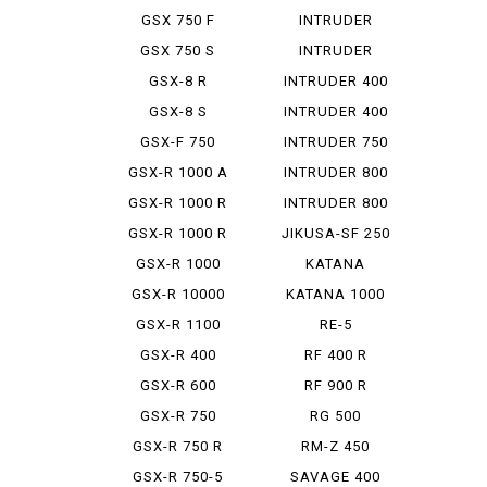
1500
GSX 750 F
INTRUDER
1500 LC S...
GSX 750 S
INTRUDER
KATANA
1800 R
GSX-8 R
INTRUDER 400
GSX-8 S
INTRUDER 400
CLASSIC
GSX-F 750
INTRUDER 750
GSX-R 1000 A
INTRUDER 800
GSX-R 1000 R
INTRUDER 800
CLASSIC
GSX-R 1000 R
JIKUSA-SF 250
ABS
GSX-R 1000
KATANA
RA
GSX-R 10000
KATANA 1000
GSX-R 1100
RE-5
GSX-R 400
RF 400 R
GSX-R 600
RF 900 R
GSX-R 750
RG 500
GSX-R 750 R
RM-Z 450
GSX-R 750-5
SAVAGE 400