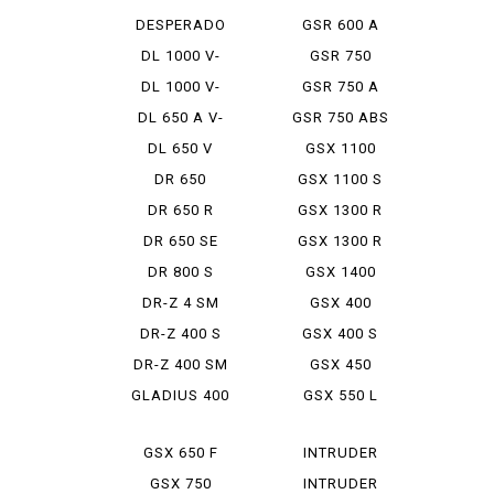
800
DESPERADO
GSR 600 A
800 X
DL 1000 V-
GSR 750
STROM
DL 1000 V-
GSR 750 A
STROM ABS
DL 650 A V-
GSR 750 ABS
STROM
DL 650 V
GSX 1100
STROM
DR 650
GSX 1100 S
KATANA
DR 650 R
GSX 1300 R
HAYABUSA
DR 650 SE
GSX 1300 R
HAYABUS...
DR 800 S
GSX 1400
DR-Z 4 SM
GSX 400
DR-Z 400 S
GSX 400 S
KATANA
DR-Z 400 SM
GSX 450
GLADIUS 400
GSX 550 L
GSX 650 F
INTRUDER
1400
GSX 750
INTRUDER