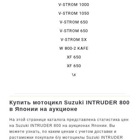
DE
V-STROM 1000
XT ABS
V-STROM 1050
DE
V-STROM 650
ABS
V-STROM 650
XT ABS
V-STROM SX
250 ABS
W 800-2 KAFE
XF 650
XF 650
FREEWIND
\x
Купить мотоцикл Suzuki INTRUDER 800
в Японии на аукционе
На этой странице каталога представлена статистика цен
на Suzuki INTRUDER 800 на аукционах Японии. Вы
можете узнать, по каким ценам с учетом доставки и
растаможки покупали б/у мотоциклы Suzuki INTRUDER