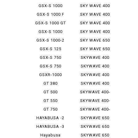
GSX-S 1000
SKY WAVE 400
LIMIT...
GSX-S 1000 F
SKY WAVE 400
S TRA...
GSX-S 1000 GT
SKY WAVE 400
S-3
GSX-S 1000
SKY WAVE 400
GX
TYPE ...
GSX-S 1000-2
SKY WAVE 650
LX TR...
GSX-S 125
SKY WAVE 650
ABS
TRAIN...
GSX-S 750
SKYWAVE 400
GSX-S 750
SKYWAVE 400
ABS
K
GSXR-1000
SKYWAVE 400
S
GT 380
SKYWAVE 400
SS
GT 500
SKYWAVE 400-
2
GT 550
SKYWAVE 400-
2 S
GT 750
SKYWAVE 400-
3 S
HAYABUSA -2
SKYWAVE 650
HAYABUSA -3
SKYWAVE 650
K
Hayabusa
SKYWAVE 650