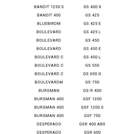
BANDIT 1250 S
GS 400 X
ABS
BANDIT 400
GS 425
BLUEBIRDM
GS 425 E
109 R
BOULEVARD
GS 425 L
1500
BOULEVARD
GS 450
400
BOULEVARD
GS 450 E
800
BOULEVARD C
GS 450 L
109 R
BOULEVARD C
GS 550
90
BOULEVARD C
GS 650 G
90 T
BOULEVARDM
GS 750
109 R
BURGMAN
GS-R 400
STREET 12...
BURGMAN 400
GSF 1200
BURGMAN 400
GSF 1200 S
A
BURGMAN 400
GSF 750
ABS
DESPERADO
GSR 400 ABS
400
DESPERADO
GSR 600