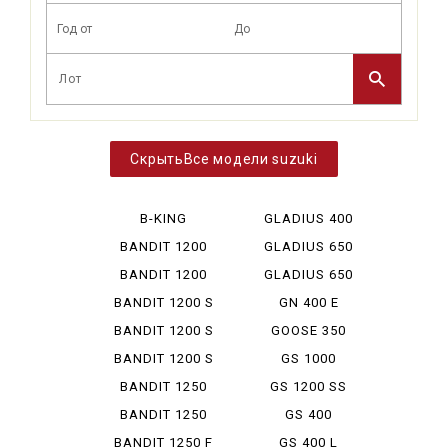
Все модели suzuki
B-KING
GLADIUS 400
ABS
BANDIT 1200
GLADIUS 650
BANDIT 1200
GLADIUS 650
ABS
ABS
BANDIT 1200 S
GN 400 E
BANDIT 1200 S
GOOSE 350
ABS
BANDIT 1200 S
GS 1000
ABS ...
BANDIT 1250
GS 1200 SS
BANDIT 1250
GS 400
ABS
BANDIT 1250 F
GS 400 L