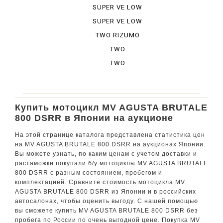
SUPER VE LOW
CHE
SUPER VE LOW
CHE ...
TWO RIZUMO
VELOCE
TWO
RIZUMOVE
TWO
LOW ...
RIZUMOVE
LOW ...
Купить мотоцикл MV AGUSTA BRUTALE
800 DSRR в Японии на аукционе
На этой странице каталога представлена статистика цен
на MV AGUSTA BRUTALE 800 DSRR на аукционах Японии.
Вы можете узнать, по каким ценам с учетом доставки и
растаможки покупали б/у мотоциклы MV AGUSTA BRUTALE
800 DSRR с разным состоянием, пробегом и
комплектацией. Сравните стоимость мотоцикла MV
AGUSTA BRUTALE 800 DSRR из Японии и в российских
автосалонах, чтобы оценить выгоду. С нашей помощью
вы сможете купить MV AGUSTA BRUTALE 800 DSRR без
пробега по России по очень выгодной цене. Покупка MV