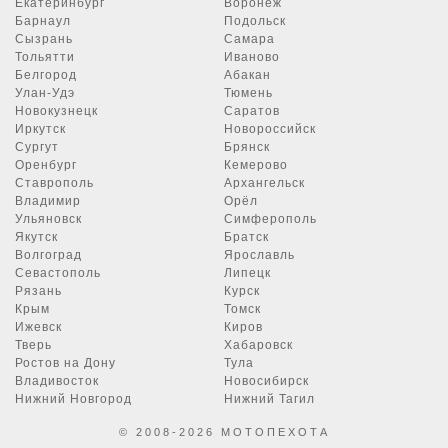
Екатеринбург
Воронеж
Барнаул
Подольск
Сызрань
Самара
Тольятти
Иваново
Белгород
Абакан
Улан-Удэ
Тюмень
Новокузнецк
Саратов
Иркутск
Новороссийск
Сургут
Брянск
Оренбург
Кемерово
Ставрополь
Архангельск
Владимир
Орёл
Ульяновск
Симферополь
Якутск
Братск
Волгоград
Ярославль
Севастополь
Липецк
Рязань
Курск
Крым
Томск
Ижевск
Киров
Тверь
Хабаровск
Ростов на Дону
Тула
Владивосток
Новосибирск
Нижний Новгород
Нижний Тагил
© 2008-2026 МОТОПЕХОТА