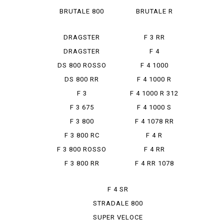
S
R
BRUTALE 800
BRUTALE R
989
DRAGSTER
F 3 RR
800 R
DRAGSTER
F 4
800 RR
DS 800 ROSSO
F 4 1000
DS 800 RR
F 4 1000 R
F 3
F 4 1000 R 312
F 3 675
F 4 1000 S
F 3 800
F 4 1078 RR
F 3 800 RC
F 4 R
F 3 800 ROSSO
F 4 RR
F 3 800 RR
F 4 RR 1078
F 4 SR
STRADALE 800
SUPER VELOCE