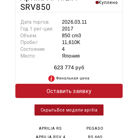
Куплено
SRV850
Дата торгов:
2026.03.11
Год 1 рег-ции:
2017
Объем:
850 cm3
Пробег:
11,610K
Состояние:
4
Место:
Япония
623 774
руб
Финальная цена
Оставить заявку
Все модели aprilia
APRILIA RS
PEGASO
660
STRADA 650
APRILIA RSV 4
RS 660