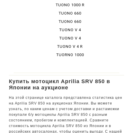
TUONO 1000 R
TUONO 660
TUONO 660
FACTORY
TUONO V 4
1100 FAKU
TUONO V 4
FACTORY
TUONO V 4 R
APRC
TUORNO 1000
Купить мотоцикл Aprilia SRV 850 в
Японии на аукционе
На этой странице каталога представлена статистика цен
на Aprilia SRV 850 на аукционах Японии. Вы можете
узнать, по каким ценам с учетом доставки и растаможки
покупали б/у мотоциклы Aprilia SRV 850 с разным
состоянием, пробегом и комплектацией. Сравните
стоимость мотоцикла Aprilia SRV 850 из Японии и в
российских автосалонах, чтобы оценить выгоду. С нашей