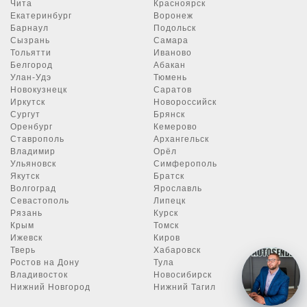
Чита
Красноярск
Екатеринбург
Воронеж
Барнаул
Подольск
Сызрань
Самара
Тольятти
Иваново
Белгород
Абакан
Улан-Удэ
Тюмень
Новокузнецк
Саратов
Иркутск
Новороссийск
Сургут
Брянск
Оренбург
Кемерово
Ставрополь
Архангельск
Владимир
Орёл
Ульяновск
Симферополь
Якутск
Братск
Волгоград
Ярославль
Севастополь
Липецк
Рязань
Курск
Крым
Томск
Ижевск
Киров
Тверь
Хабаровск
Ростов на Дону
Тула
Владивосток
Новосибирск
Нижний Новгород
Нижний Тагил