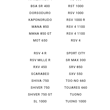
110...
BSA SR 400
RST 1000
FUTURA
DORSODURO
RSV 1000
750
MILLE
KAPONORUDO
RSV 1000 R
1200
MILLE
MANA 850
RSV 4 1100
FACTORY
MANA 850 GT
RSV 4 1100
FAKUTO
MOT 650
RSV 4
FACTORY
RSV 4 R
SPORT CITY
CUBE ...
RSV MILLE R
SR MAX 300
RXV 450
SRV 850
SCARABEO
SXV 550
400 IE
SHIVA-750
TOO-NO 660
SHIVER 750
TOUAREG 660
SHIVER 750 GT
TUONO
FACTORY 1100
SL 1000
TUONO 1000
FALCO