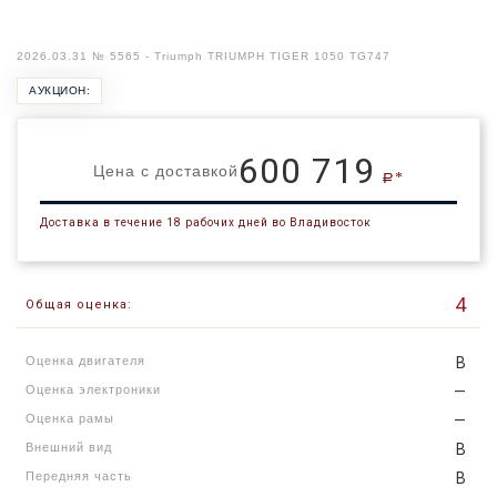
2026.03.31 № 5565 - Triumph TRIUMPH TIGER 1050 TG747
АУКЦИОН:
600 719
Цена с доставкой
a*
Доставка в течение 18 рабочих дней во Владивосток
4
Общая оценка:
Оценка двигателя
B
Оценка электроники
—
Оценка рамы
—
Внешний вид
B
Передняя часть
B