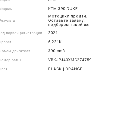
KTM 390 DUKE
Модель
Мотоцикл продан.
Оставьте заявку,
Результат
подберем такой же.
2021
Год первой регистрации
6,221K
Пробег
390 cm3
Объем двигателя
VBKJPJ40XMC274759
Номер рамы:
BLACK | ORANGE
Цвет