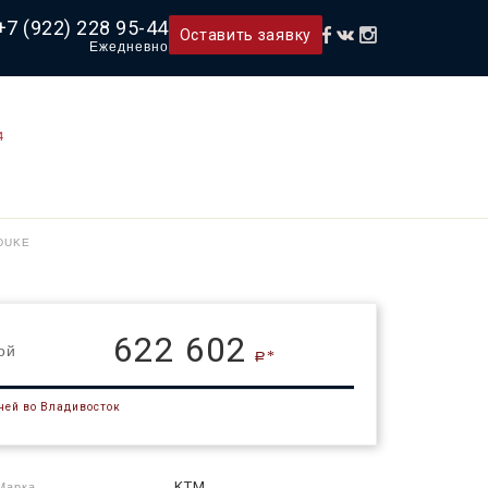
+7 (922) 228 95-44
Оставить заявку
Ежедневно
4
 DUKE
622 602
ой
a*
дней во Владивосток
KTM
Марка