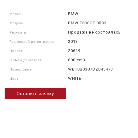
BMW
Марка
BMW F800GT 0B03
Модель
Продажа не состоялась
Результат
2013
Год первой регистрации
20619
Пробег
800 cm3
Объем двигателя
WB10B0307DZ045473
Номер рамы:
WHITE
Цвет
Оставить заявку