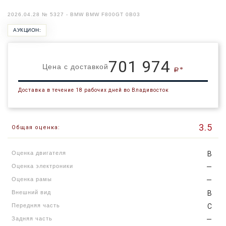
2026.04.28 № 5327 - BMW BMW F800GT 0B03
АУКЦИОН:
701 974
Цена с доставкой
a*
Доставка в течение 18 рабочих дней во Владивосток
3.5
Общая оценка:
Оценка двигателя
B
Оценка электроники
—
Оценка рамы
—
Внешний вид
B
Передняя часть
C
Задняя часть
—